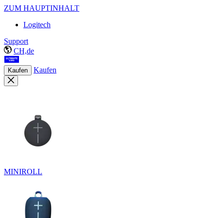
ZUM HAUPTINHALT
Logitech
Support
CH,de
Kaufen
Kaufen
MINIROLL