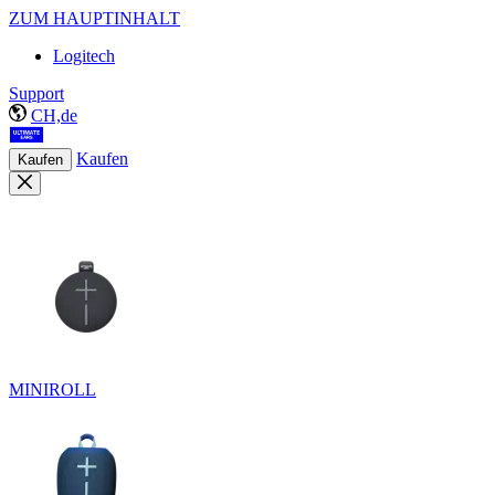
ZUM HAUPTINHALT
Logitech
Support
CH,de
Kaufen
Kaufen
MINIROLL