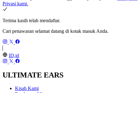
Privasi kami.
Terima kasih telah mendaftar.
Cari penawaran selamat datang di kotak masuk Anda.
ID,id
ULTIMATE EARS
Kisah Kami
Pendauran Ulang
UE PRO IEMs
PRODUK
MINIROLL
WONDERBOOM 4
BOOM 4