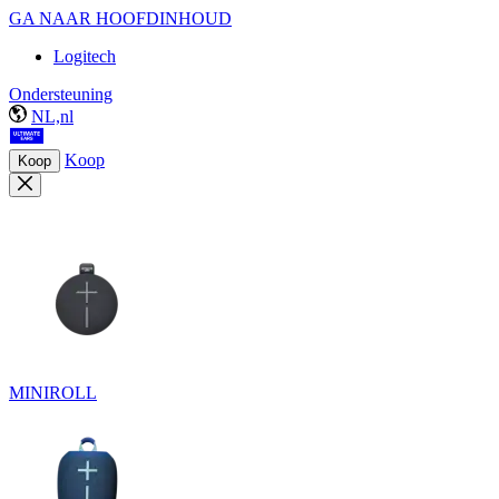
GA NAAR HOOFDINHOUD
Logitech
Ondersteuning
NL,nl
Koop
Koop
MINIROLL