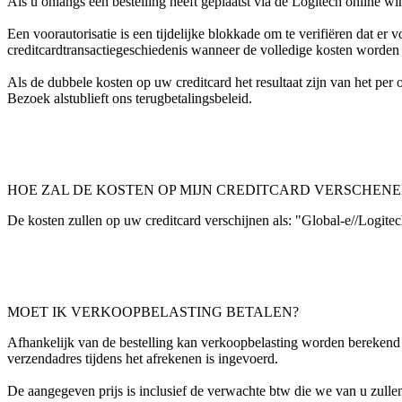
Als u onlangs een bestelling heeft geplaatst via de Logitech online win
Een voorautorisatie is een tijdelijke blokkade om te verifiëren dat e
creditcardtransactiegeschiedenis wanneer de volledige kosten worden
Als de dubbele kosten op uw creditcard het resultaat zijn van het per
Bezoek alstublieft ons terugbetalingsbeleid.
HOE ZAL DE KOSTEN OP MIJN CREDITCARD VERSCHENE
De kosten zullen op uw creditcard verschijnen als: "Global-e//Logite
MOET IK VERKOOPBELASTING BETALEN?
Afhankelijk van de bestelling kan verkoopbelasting worden berekend 
verzendadres tijdens het afrekenen is ingevoerd.
De aangegeven prijs is inclusief de verwachte btw die we van u zullen 