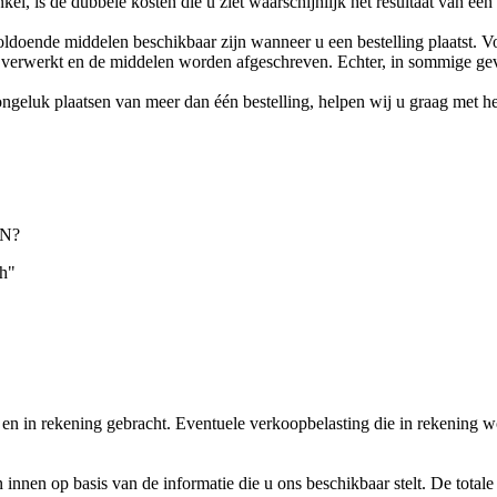
kel, is de dubbele kosten die u ziet waarschijnlijk het resultaat van een
r voldoende middelen beschikbaar zijn wanneer u een bestelling plaatst.
 verwerkt en de middelen worden afgeschreven. Echter, in sommige gev
 ongeluk plaatsen van meer dan één bestelling, helpen wij u graag met 
N?
ch"
en in rekening gebracht. Eventuele verkoopbelasting die in rekening w
innen op basis van de informatie die u ons beschikbaar stelt. De totale 