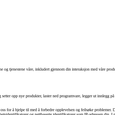
e og tjenestene våre, inkludert gjennom din interaksjon med våre produkt
 setter opp nye produkter, laster ned programvare, legger ut innlegg på 
il oss for å hjelpe til med å forbedre opplevelsen og feilsøke problemer.
identifikatorer og nettbaserte identifikatorer som IP-adressen din. I noe