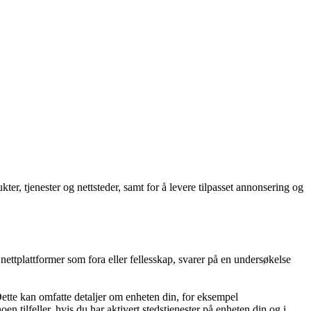
er, tjenester og nettsteder, samt for å levere tilpasset annonsering og
nettplattformer som fora eller fellesskap, svarer på en undersøkelse
 Dette kan omfatte detaljer om enheten din, for eksempel
n tilfeller, hvis du har aktivert stedstjenester på enheten din og i