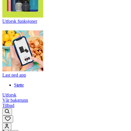
Utforsk funksjoner
Last ned app
Støtte
Utforsk
Vår bakgrunn
Tilbud