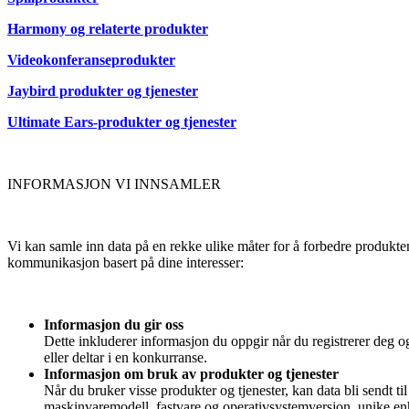
Harmony og relaterte produkter
Videokonferanseprodukter
Jaybird produkter og tjenester
Ultimate Ears-produkter og tjenester
INFORMASJON VI INNSAMLER
Vi kan samle inn data på en rekke ulike måter for å forbedre produkten
kommunikasjon basert på dine interesser:
Informasjon du gir oss
Dette inkluderer informasjon du oppgir når du registrerer deg og
eller deltar i en konkurranse.
Informasjon om bruk av produkter og tjenester
Når du bruker visse produkter og tjenester, kan data bli sendt t
maskinvaremodell, fastvare og operativsystemversjon, unike enhets