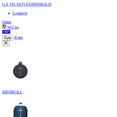
GÅ TIL HOVEDINNHOLD
Logitech
Støtte
NO,no
Kjøp
Kjøp
MINIROLL