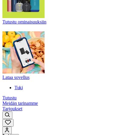
Tutustu ominaisuuksiin
Lataa sovellus
Tuki
Tutustu
Meidän tarinamme
Tarjoukset