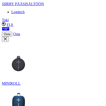
SIIRRY PÄÄSISÄLTÖÖN
Logitech
Tuki
FI,fi
Osta
Osta
MINIROLL