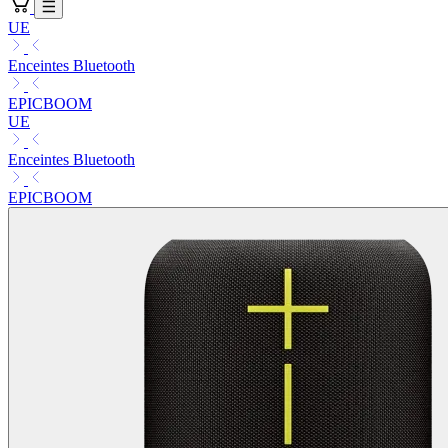
UE
Enceintes Bluetooth
EPICBOOM
UE
Enceintes Bluetooth
EPICBOOM