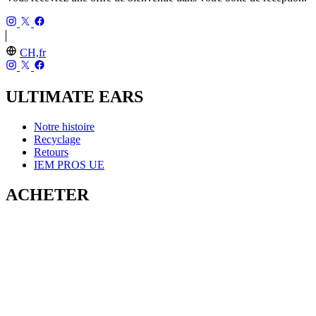
CH,fr
ULTIMATE EARS
Notre histoire
Recyclage
Retours
IEM PROS UE
ACHETER
MINIROLL
WONDERBOOM 4
BOOM 4
MEGABOOM 4
EVERBOOM
EPICBOOM
HYPERBOOM