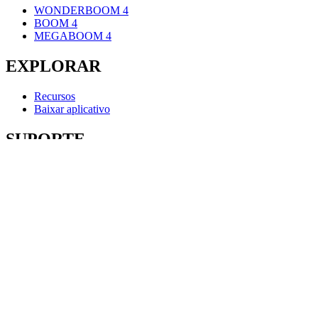
WONDERBOOM 4
BOOM 4
MEGABOOM 4
EXPLORAR
Recursos
Baixar aplicativo
SUPORTE
Suporte individual
Contate-nos
ULTIMATE EARS
PRODUTOS
EXPLORAR
SUPORTE