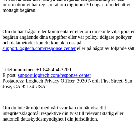
information vi har registrerat om dig inom 30 dagar från det att vi
mottagit begäran.
Om du har frågor eller kommentarer eller om du skulle vilja göra en
begäran angående dina uppgifter eller vår policy, tidigare policyer
och datametoder kan du kontakta oss på
support.logitech.com/response-center
eller på något av följande sätt:
Telefonnummer: +1 646-454-3200
E-post:
support.logitech.com/response-center
Postadress: Logitech Privacy Officer, 3930 North First Street, San
Jose, CA 95134 USA
Om du inte är nöjd med vårt svar kan du hänvisa ditt
integritetsklagomål respektive din tvist till relevant statlig eller
nationell dataskyddsmyndighet i din jurisdiktion.