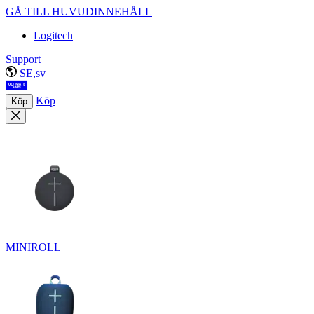
GÅ TILL HUVUDINNEHÅLL
Logitech
Support
SE,sv
Köp
Köp
MINIROLL