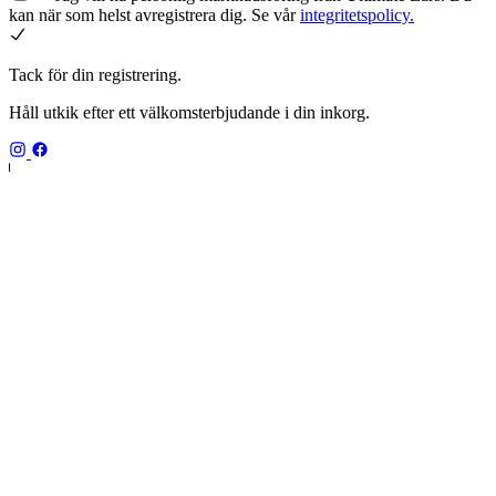
kan när som helst avregistrera dig. Se vår
integritetspolicy.
Tack för din registrering.
Håll utkik efter ett välkomsterbjudande i din inkorg.
SE,sv
ULTIMATE EARS
Vår historia
Återvinning
Returer
UE PRO IEM-enheter
KÖP
MINIROLL
WONDERBOOM 4