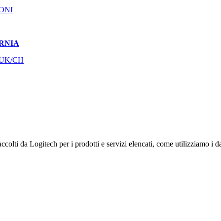
ONI
ORNIA
/UK/CH
ccolti da Logitech per i prodotti e servizi elencati, come utilizziamo i da