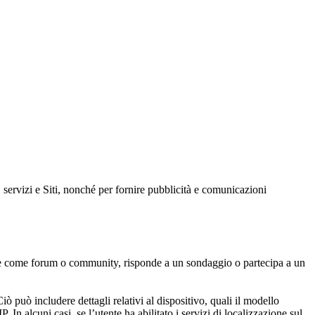
i, servizi e Siti, nonché per fornire pubblicità e comunicazioni
nline come forum o community, risponde a un sondaggio o partecipa a un
iò può includere dettagli relativi al dispositivo, quali il modello
 In alcuni casi, se l’utente ha abilitato i servizi di localizzazione sul