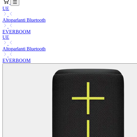
UE
Altoparlanti Bluetooth
EVERBOOM
UE
Altoparlanti Bluetooth
EVERBOOM