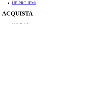
UE PRO IEMs
ACQUISTA
MINIROLL
WONDERBOOM 4
BOOM 4
MEGABOOM 4
EVERBOOM
EPICBOOM
HYPERBOOM
ESPLORA
Caratteristiche
Scarica l'app
ASSISTENZA
Assistenza individuale
Contatti